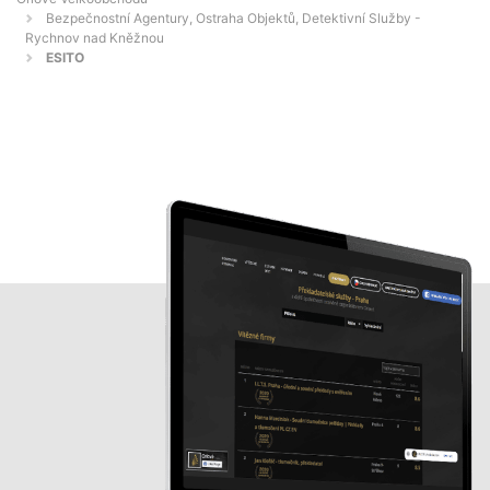
Bezpečnostní Agentury, Ostraha Objektů, Detektivní Služby -
Rychnov nad Kněžnou
ESITO