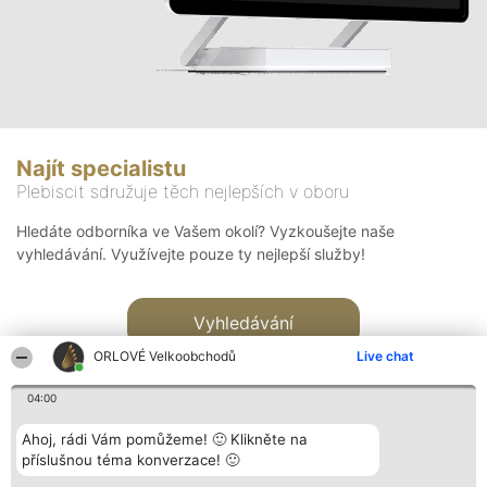
Najít specialistu
Plebiscit sdružuje těch nejlepších v oboru
Hledáte odborníka ve Vašem okolí? Vyzkoušejte naše
vyhledávání. Využívejte pouze ty nejlepší služby!
Vyhledávání
ORLOVÉ Velkoobchodů
Live chat
04:00
Ahoj, rádi Vám pomůžeme! 🙂 Klikněte na
příslušnou téma konverzace! 🙂
Organizátor hlasování
Plebiscyt
Kontakt