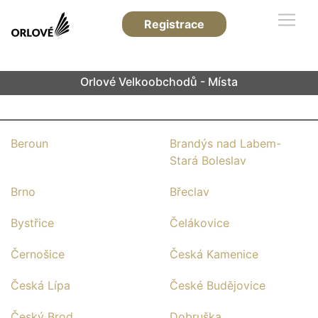
Registrace
Orlové Velkoobchodů - Místa
Beroun
Brandýs nad Labem-
Stará Boleslav
Brno
Břeclav
Bystřice
Čelákovice
Černošice
Česká Kamenice
Česká Lípa
České Budějovice
Český Brod
Dobruška