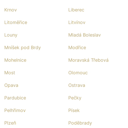
Krnov
Liberec
Litoměřice
Litvínov
Louny
Mladá Boleslav
Mníšek pod Brdy
Modřice
Mohelnice
Moravská Třebová
Most
Olomouc
Opava
Ostrava
Pardubice
Pečky
Pelhřimov
Písek
Plzeň
Poděbrady