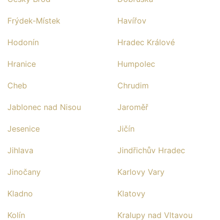
Frýdek-Místek
Havířov
Hodonín
Hradec Králové
Hranice
Humpolec
Cheb
Chrudim
Jablonec nad Nisou
Jaroměř
Jesenice
Jičín
Jihlava
Jindřichův Hradec
Jinočany
Karlovy Vary
Kladno
Klatovy
Kolín
Kralupy nad Vltavou