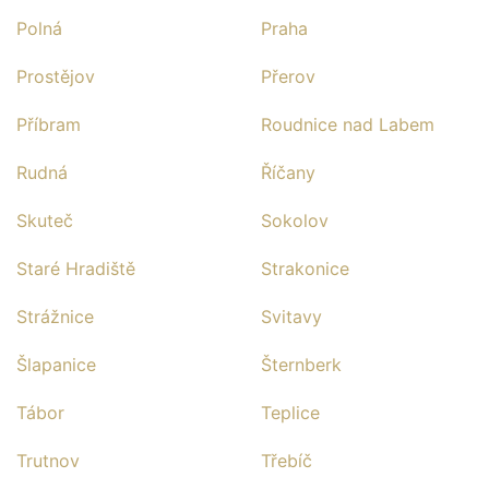
Polná
Praha
Prostějov
Přerov
Příbram
Roudnice nad Labem
Rudná
Říčany
Skuteč
Sokolov
Staré Hradiště
Strakonice
Strážnice
Svitavy
Šlapanice
Šternberk
Tábor
Teplice
Trutnov
Třebíč