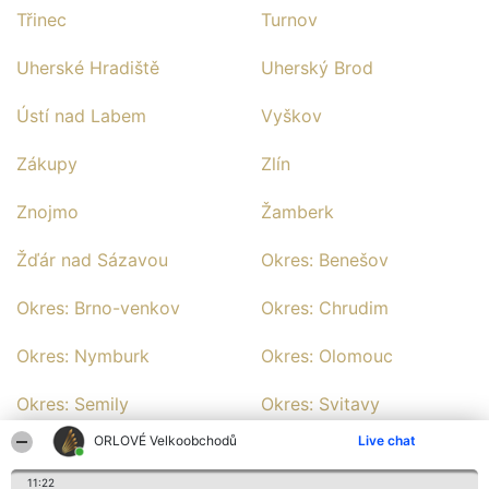
Třinec
Turnov
Uherské Hradiště
Uherský Brod
Ústí nad Labem
Vyškov
Zákupy
Zlín
Znojmo
Žamberk
Žďár nad Sázavou
Okres: Benešov
Okres: Brno-venkov
Okres: Chrudim
Okres: Nymburk
Okres: Olomouc
Okres: Semily
Okres: Svitavy
ORLOVÉ Velkoobchodů
Live chat
Okres: Uherské Hradiště
Okres: Vsetín
11:22