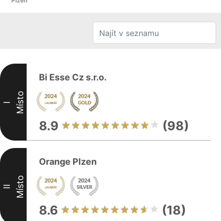
Plzeň
Bi Esse Cz s.r.o.
Místo
I
8.9
(98)
Orange Plzen
Místo
II
8.6
(18)