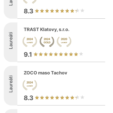
8.3
TRAST Klatovy, s.r.o.
Laureáti
9.1
ZOCO maso Tachov
Laureáti
8.3