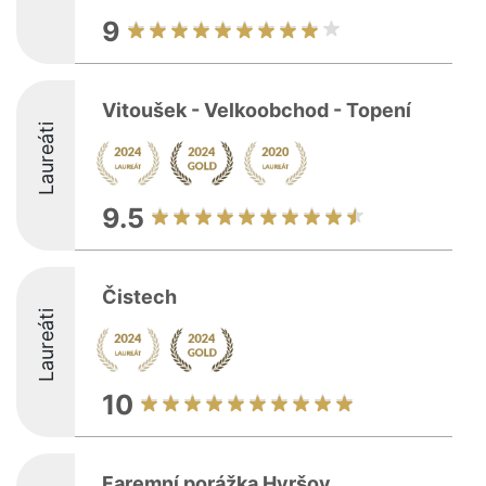
9
Vitoušek - Velkoobchod - Topení
Laureáti
9.5
Čistech
Laureáti
10
Faremní porážka Hyršov