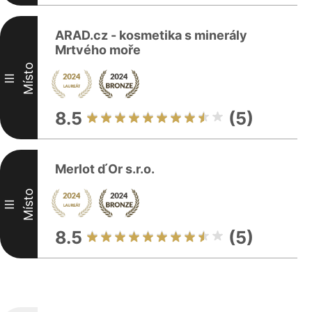
ARAD.cz - kosmetika s minerály
Mrtvého moře
Místo
III
8.5
(5)
Merlot d ́Or s.r.o.
Místo
III
8.5
(5)