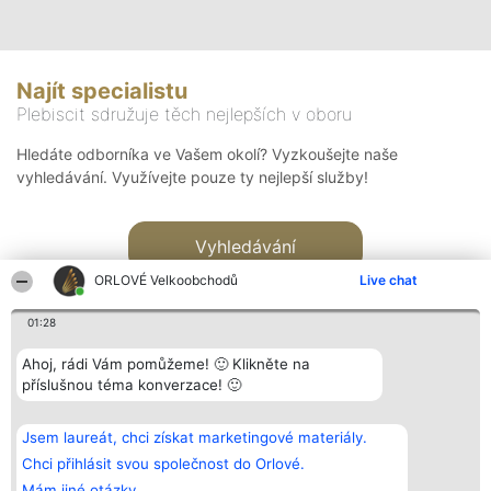
Najít specialistu
Plebiscit sdružuje těch nejlepších v oboru
Hledáte odborníka ve Vašem okolí? Vyzkoušejte naše
vyhledávání. Využívejte pouze ty nejlepší služby!
Vyhledávání
ORLOVÉ Velkoobchodů
Live chat
01:28
Ahoj, rádi Vám pomůžeme! 🙂 Klikněte na
příslušnou téma konverzace! 🙂
Organizátor hlasování
Plebiscyt
Kontakt
Bright Side Solutions sp. z o.
Vítězové
Kontakt
Jsem laureát, chci získat marketingové materiály.
o. sp. k.
Seznam všech
ul. Ruska 22
laureátů
Chci přihlásit svou společnost do Orlové.
Wrocław 50-079
Zásady
Mám jiné otázky.
KRS 0000749100 | Regon
Pravidla