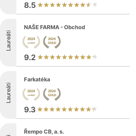
8.5
NAŠE FARMA - Obchod
Laureáti
9.2
Farkatéka
Laureáti
9.3
Řempo CB, a. s.