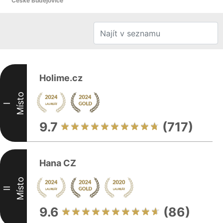
České Budějovice
Holime.cz
Místo
I
9.7
(717)
Hana CZ
Místo
II
9.6
(86)