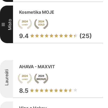
Kosmetika MOJE
Místo
III
9.4
(25)
AHAVA - MAXVIT
Laureáti
8.5