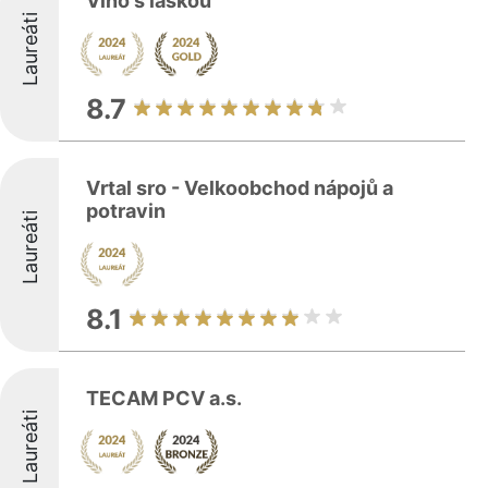
Víno s láskou
Laureáti
8.7
Vrtal sro - Velkoobchod nápojů a
potravin
Laureáti
8.1
TECAM PCV a.s.
Laureáti