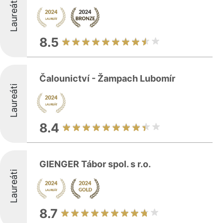
Laureáti
8.5
Čalounictví - Žampach Lubomír
Laureáti
8.4
GIENGER Tábor spol. s r.o.
Laureáti
8.7