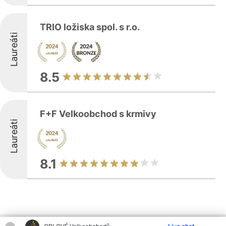
TRIO ložiska spol. s r.o.
Laureáti
8.5
F+F Velkoobchod s krmivy
Laureáti
8.1