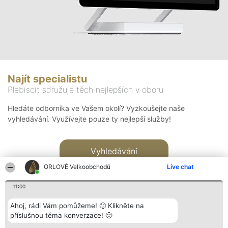
Najít specialistu
Plebiscit sdružuje těch nejlepších v oboru
Hledáte odborníka ve Vašem okolí? Vyzkoušejte naše
vyhledávání. Využívejte pouze ty nejlepší služby!
Vyhledávání
ORLOVÉ Velkoobchodů
Live chat
11:00
Ahoj, rádi Vám pomůžeme! 🙂 Klikněte na
příslušnou téma konverzace! 🙂
Organizátor hlasování
Plebiscyt
Kontakt