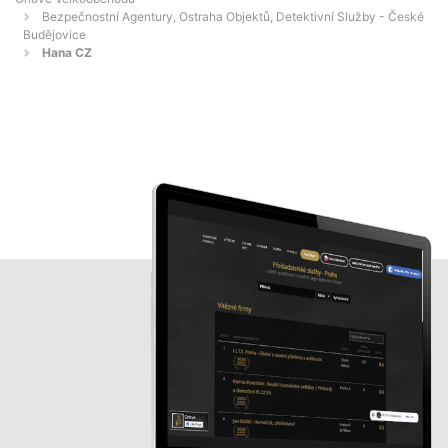
Bezpečnostní Agentury, Ostraha Objektů, Detektivní Služby - České
Budějovice
Hana CZ