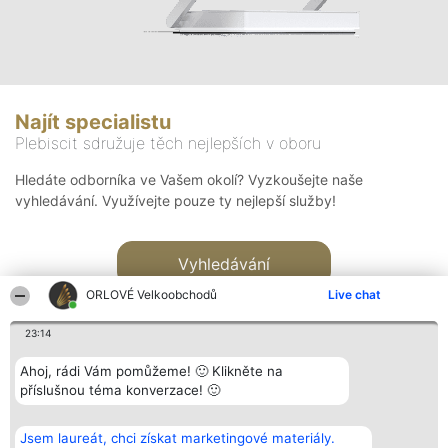
Najít specialistu
Plebiscit sdružuje těch nejlepších v oboru
Hledáte odborníka ve Vašem okolí? Vyzkoušejte naše
vyhledávání. Využívejte pouze ty nejlepší služby!
Vyhledávání
ORLOVÉ Velkoobchodů
Live chat
23:14
Ahoj, rádi Vám pomůžeme! 🙂 Klikněte na
příslušnou téma konverzace! 🙂
Organizátor hlasování
Plebiscyt
Kontakt
Bright Side Solutions sp. z o.
Vítězové
Kontakt
Jsem laureát, chci získat marketingové materiály.
o. sp. k.
Seznam všech