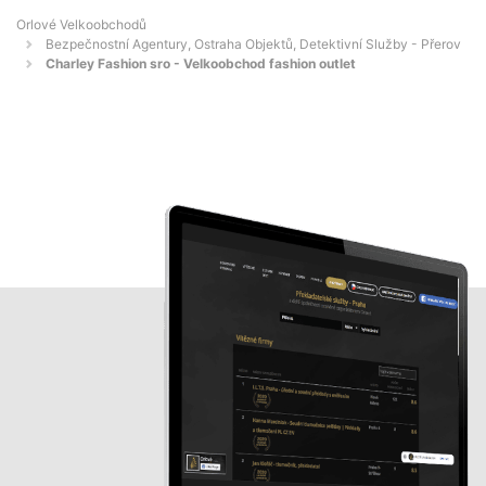
Orlové Velkoobchodů
Bezpečnostní Agentury, Ostraha Objektů, Detektivní Služby - Přerov
Charley Fashion sro - Velkoobchod fashion outlet