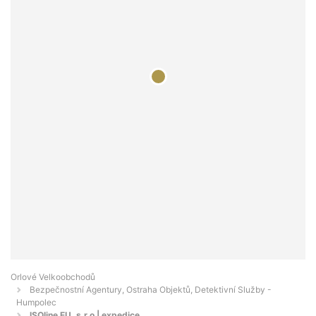
Orlové Velkoobchodů
Bezpečnostní Agentury, Ostraha Objektů, Detektivní Služby -
Humpolec
ISOline EU, s.r.o | expedice