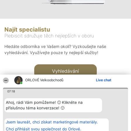
Najít specialistu
Plebiscit sdružuje těch nejlepších v oboru
Hledáte odborníka ve Vašem okolí? Vyzkoušejte naše
vyhledávání. Využívejte pouze ty nejlepší služby!
Vyhledávání
ORLOVÉ Velkoobchodů
Live chat
07:18
Ahoj, rádi Vám pomůžeme! 🙂 Klikněte na
příslušnou téma konverzace! 🙂
Organizátor hlasování
Plebiscyt
Kontakt
Bright Side Solutions sp. z o.
Vítězové
Kontakt
Jsem laureát, chci získat marketingové materiály.
o. sp. k.
Seznam všech
ul. Ruska 22
laureátů
Chci přihlásit svou společnost do Orlové.