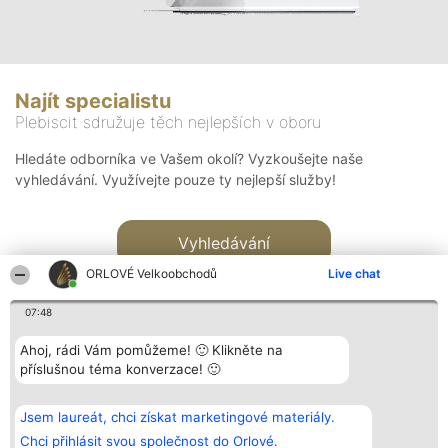
Najít specialistu
Plebiscit sdružuje těch nejlepších v oboru
Hledáte odborníka ve Vašem okolí? Vyzkoušejte naše
vyhledávání. Využívejte pouze ty nejlepší služby!
Vyhledávání
ORLOVÉ Velkoobchodů
Live chat
07:48
Ahoj, rádi Vám pomůžeme! 🙂 Klikněte na
příslušnou téma konverzace! 🙂
Organizátor hlasování
Plebiscyt
Kontakt
Bright Side Solutions sp. z o.
Vítězové
Kontakt
Jsem laureát, chci získat marketingové materiály.
o. sp. k.
Seznam všech
ul. Ruska 22
laureátů
Chci přihlásit svou společnost do Orlové.