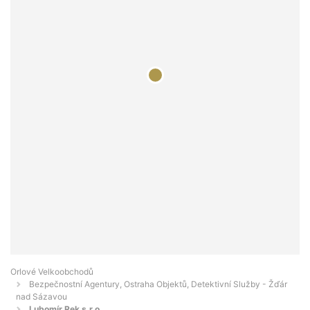
Orlové Velkoobchodů
Bezpečnostní Agentury, Ostraha Objektů, Detektivní Služby - Žďár
nad Sázavou
Lubomír Rek s.r.o.