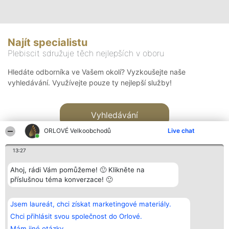
Najít specialistu
Plebiscit sdružuje těch nejlepších v oboru
Hledáte odborníka ve Vašem okolí? Vyzkoušejte naše
vyhledávání. Využívejte pouze ty nejlepší služby!
Vyhledávání
ORLOVÉ Velkoobchodů
Live chat
13:27
Ahoj, rádi Vám pomůžeme! 🙂 Klikněte na
příslušnou téma konverzace! 🙂
Organizátor hlasování
Plebiscyt
Kontakt
Bright Side Solutions sp. z o.
Vítězové
Kontakt
Jsem laureát, chci získat marketingové materiály.
o. sp. k.
Seznam všech
ul. Ruska 22
laureátů
Chci přihlásit svou společnost do Orlové.
Wrocław 50-079
Zásady
Mám jiné otázky.
KRS 0000749100 | Regon
Pravidla