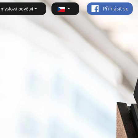
Přihlásit se
ůmyslová odvětví