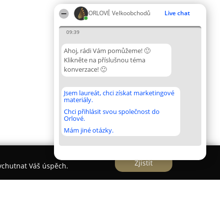
ORLOVÉ Velkoobchodů
Live chat
09:39
Ahoj, rádi Vám pomůžeme! 🙂
Klikněte na příslušnou téma
konverzace! 🙂
Jsem laureát, chci získat marketingové
materiály.
Chci přihlásit svou společnost do
Orlové.
Mám jiné otázky.
Zjistit
vychutnat Váš úspěch.