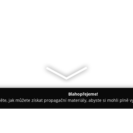
Blahopřejeme!
těte, jak můžete získat propagační materiály, abyste si mohli plně 
traha Objektů, Detektivní Služby - Teplice
MODELIMEX