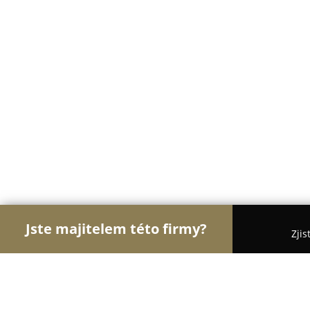
Jste majitelem této firmy?
Zjis
Orlové Velkoobchodů
Bezpečnostní Agentury, Os