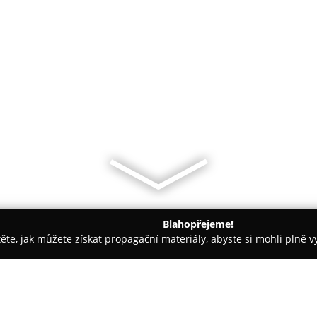
Blahopřejeme!
těte, jak můžete získat propagační materiály, abyste si mohli plně 
traha Objektů, Detektivní Služby - Brno
PASIČ spol. s r.o. - v