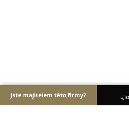
Jste majitelem této firmy?
Zjis
Orlové Velkoobchodů
Bezpečnostní Agentury, Os