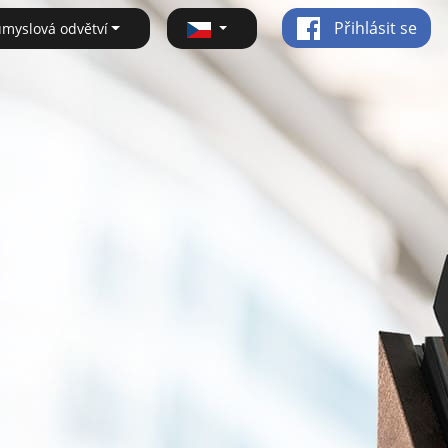
Přihlásit se
ůmyslová odvětví