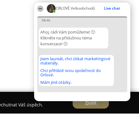
ORLOVÉ Velkoobchodů
Live chat
08:46
Ahoj, rádi Vám pomůžeme! 🙂
Klikněte na příslušnou téma
konverzace! 🙂
Jsem laureát, chci získat marketingové
materiály.
Chci přihlásit svou společnost do
Orlové.
Mám jiné otázky.
Zjistit
vychutnat Váš úspěch.
elkoobchod