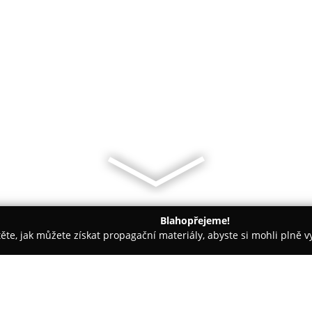
Blahopřejeme!
těte, jak můžete získat propagační materiály, abyste si mohli plně 
traha Objektů, Detektivní Služby - Rudná
gastro-obaly.cz