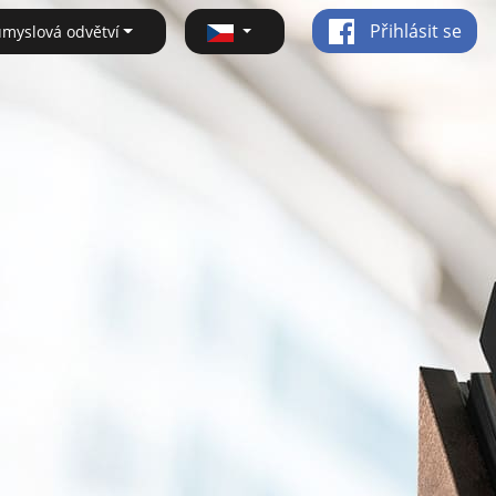
Přihlásit se
ůmyslová odvětví