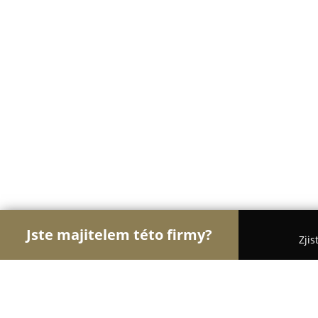
Jste majitelem této firmy?
Zjis
Orlové Velkoobchodů
Bezpečnostní Agentury, Os