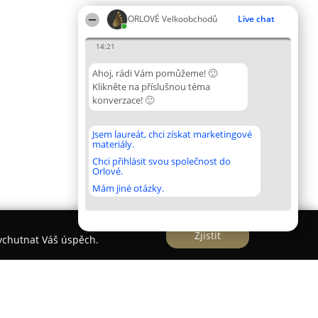
ORLOVÉ Velkoobchodů
Live chat
14:21
Ahoj, rádi Vám pomůžeme! 🙂
Klikněte na příslušnou téma
konverzace! 🙂
Jsem laureát, chci získat marketingové
materiály.
Chci přihlásit svou společnost do
Orlové.
Mám jiné otázky.
Zjistit
vychutnat Váš úspěch.