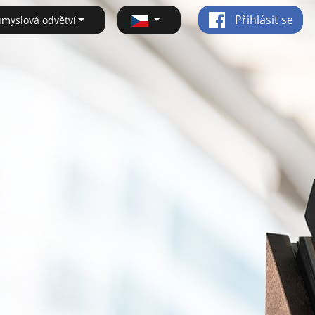
Přihlásit se
ůmyslová odvětví