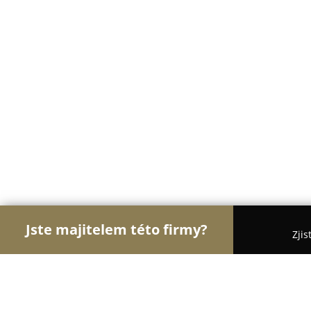
Jste majitelem této firmy?
Zjis
Orlové Velkoobchodů
Bezpečnostní Agentury, Os