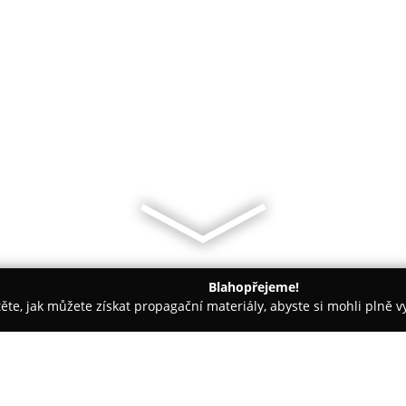
Blahopřejeme!
těte, jak můžete získat propagační materiály, abyste si mohli plně 
traha Objektů, Detektivní Služby - Uherský Brod
GIENGER spol. 