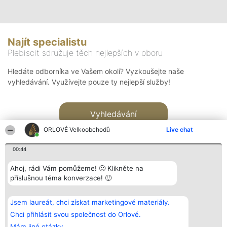
Najít specialistu
Plebiscit sdružuje těch nejlepších v oboru
Hledáte odborníka ve Vašem okolí? Vyzkoušejte naše
vyhledávání. Využívejte pouze ty nejlepší služby!
Vyhledávání
ORLOVÉ Velkoobchodů
Live chat
00:44
Ahoj, rádi Vám pomůžeme! 🙂 Klikněte na
příslušnou téma konverzace! 🙂
Organizátor hlasování
Plebiscyt
Kontakt
Bright Side Solutions sp. z o.
Vítězové
Kontakt
Jsem laureát, chci získat marketingové materiály.
o. sp. k.
Seznam všech
ul. Ruska 22
laureátů
Chci přihlásit svou společnost do Orlové.
Wrocław 50-079
Zásady
Mám jiné otázky.
KRS 0000749100 | Regon
Pravidla