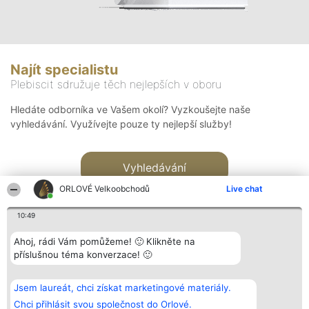
Najít specialistu
Plebiscit sdružuje těch nejlepších v oboru
Hledáte odborníka ve Vašem okolí? Vyzkoušejte naše
vyhledávání. Využívejte pouze ty nejlepší služby!
Vyhledávání
ORLOVÉ Velkoobchodů
Live chat
10:49
Ahoj, rádi Vám pomůžeme! 🙂 Klikněte na
příslušnou téma konverzace! 🙂
Organizátor hlasování
Plebiscyt
Kontakt
Bright Side Solutions sp. z o.
Vítězové
Kontakt
Jsem laureát, chci získat marketingové materiály.
o. sp. k.
Seznam všech
ul. Ruska 22
laureátů
Chci přihlásit svou společnost do Orlové.