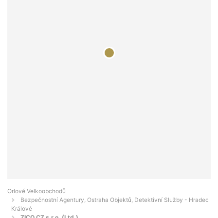
Orlové Velkoobchodů
Bezpečnostní Agentury, Ostraha Objektů, Detektivní Služby - Hradec
Králové
ZICO CZ s.r.o. (Ltd.)