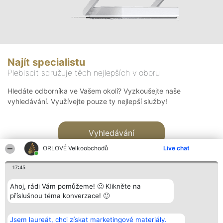
Najít specialistu
Plebiscit sdružuje těch nejlepších v oboru
Hledáte odborníka ve Vašem okolí? Vyzkoušejte naše
vyhledávání. Využívejte pouze ty nejlepší služby!
Vyhledávání
ORLOVÉ Velkoobchodů
Live chat
17:45
Ahoj, rádi Vám pomůžeme! 🙂 Klikněte na
příslušnou téma konverzace! 🙂
Organizátor hlasování
Plebiscyt
Kontakt
Bright Side Solutions sp. z o.
Vítězové
Kontakt
Jsem laureát, chci získat marketingové materiály.
o. sp. k.
Seznam všech