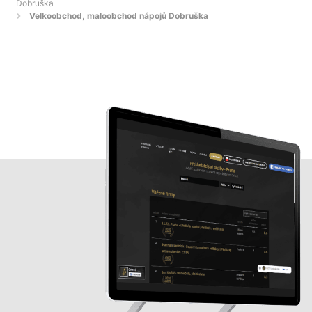
Dobruška
Velkoobchod, maloobchod nápojů Dobruška