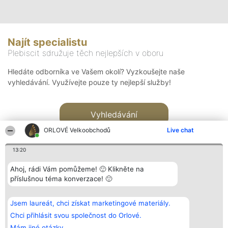
Najít specialistu
Plebiscit sdružuje těch nejlepších v oboru
Hledáte odborníka ve Vašem okolí? Vyzkoušejte naše
vyhledávání. Využívejte pouze ty nejlepší služby!
Vyhledávání
ORLOVÉ Velkoobchodů
Live chat
13:20
Ahoj, rádi Vám pomůžeme! 🙂 Klikněte na
příslušnou téma konverzace! 🙂
Organizátor hlasování
Plebiscyt
Kontakt
Bright Side Solutions sp. z o.
Vítězové
Kontakt
Jsem laureát, chci získat marketingové materiály.
o. sp. k.
Seznam všech
ul. Ruska 22
laureátů
Chci přihlásit svou společnost do Orlové.
Wrocław 50-079
Zásady
Mám jiné otázky.
KRS 0000749100 | Regon
Pravidla