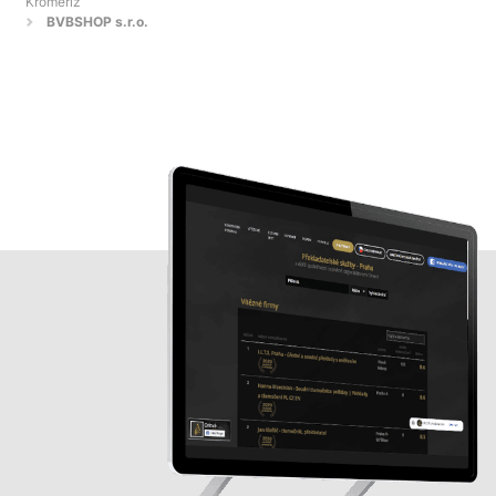
Kroměříž
BVBSHOP s.r.o.