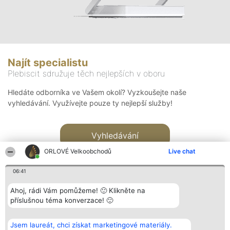
Najít specialistu
Plebiscit sdružuje těch nejlepších v oboru
Hledáte odborníka ve Vašem okolí? Vyzkoušejte naše
vyhledávání. Využívejte pouze ty nejlepší služby!
Vyhledávání
ORLOVÉ Velkoobchodů
Live chat
06:41
Ahoj, rádi Vám pomůžeme! 🙂 Klikněte na
příslušnou téma konverzace! 🙂
Organizátor hlasování
Plebiscyt
Kontakt
Bright Side Solutions sp. z o.
Vítězové
Kontakt
Jsem laureát, chci získat marketingové materiály.
o. sp. k.
Seznam všech