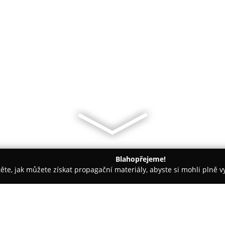
Blahopřejeme!
těte, jak můžete získat propagační materiály, abyste si mohli plně 
traha Objektů, Detektivní Služby - Frýdek-Místek
Chodura - Be