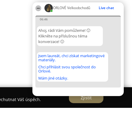
ORLOVÉ Velkoobchodů
Live chat
06:46
Ahoj, rádi Vám pomůžeme! 🙂
Klikněte na příslušnou téma
konverzace! 🙂
Jsem laureát, chci získat marketingové
materiály.
Chci přihlásit svou společnost do
Orlové.
Mám jiné otázky.
Zjistit
vychutnat Váš úspěch.
skydské uzeniny