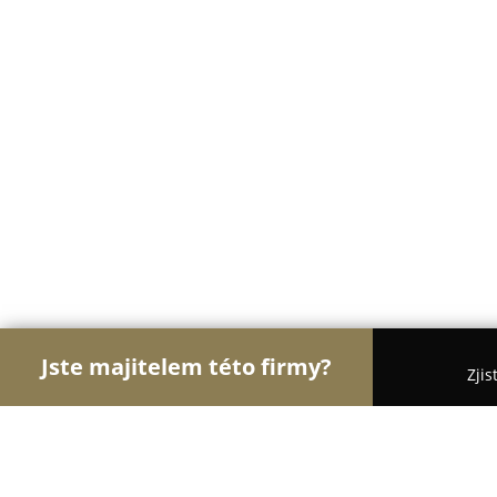
Jste majitelem této firmy?
Zjis
Orlové Velkoobchodů
Bezpečnostní Agentury, Os