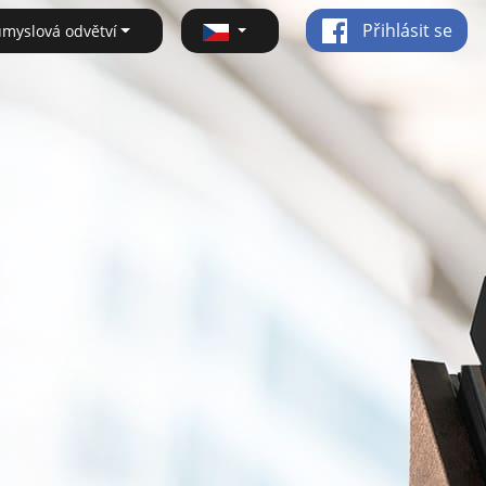
Přihlásit se
ůmyslová odvětví